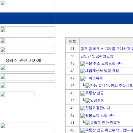
번호
51
셀프 탭 하우스 기계를 구매하고 
50
김민규 입금확인요망
주문 취소 요청드립니다.
49
세금계산서 발행 요청
48
아이스튜브
47
┗
가능 합니다. 전화 주십시오
46
무통장 입금
45
┗
입금확인
44
환불요청합니다
43
환불요청 드립니다.
42
┗
품절로 인한 환불건
41
무통장 입금 확인부탁드립니다
40